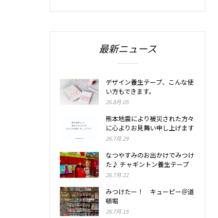
最新ニュース
デザイン養生テープ、こんな使
い方もできます。
26.8月.05
熊本地震により被災された方々
に心よりお見舞い申し上げます
26.7月.29
なつやすみのお出かけでみつけ
た♪ チャギントン養生テープ
26.7月.22
みつけたー！ キューピー＠道
頓堀
26.7月.15