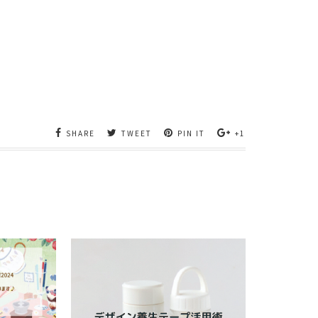
SHARE
TWEET
PIN IT
+1