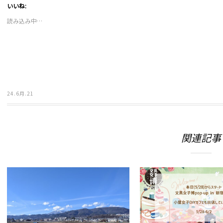
て
る
いいね:
Twitter
に
で
は
読み込み中…
共
ク
有
リ
(新
ッ
し
ク
い
し
ウ
て
ィ
く
ン
だ
ド
さ
ウ
い
で
(新
24.6月.21
開
し
き
い
ま
ウ
す)
ィ
ン
ド
ウ
関連記事
で
開
き
ま
す)