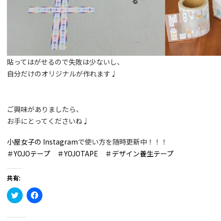
貼ってはがせるので失敗は少ないし、
自分だけのオリジナルが作れます♩
ご興味がありましたら、
お手にとってくださいね♩
小屋女子の Instagram
で使い方を随時更新中！！！
＃YOJOテープ ＃YOJOTAPE
＃デザイン養生テープ
共有:
ク
Facebook
リ
で
ッ
共
ク
有
し
す