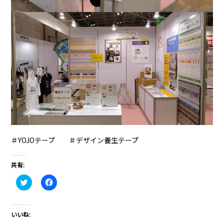
＃YOJOテープ
＃デザイン養生テープ
共有:
ク
Facebook
リ
で
ッ
共
ク
有
し
す
て
る
いいね:
Twitter
に