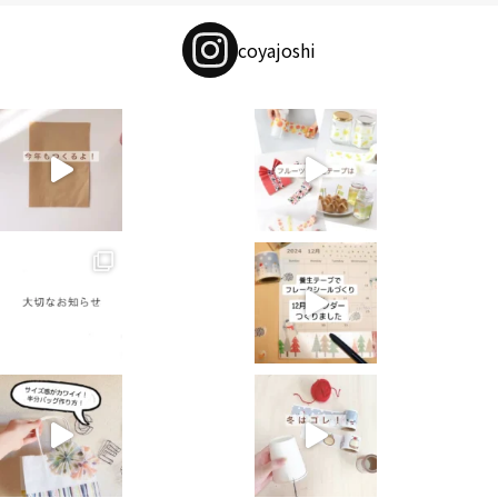
coyajoshi