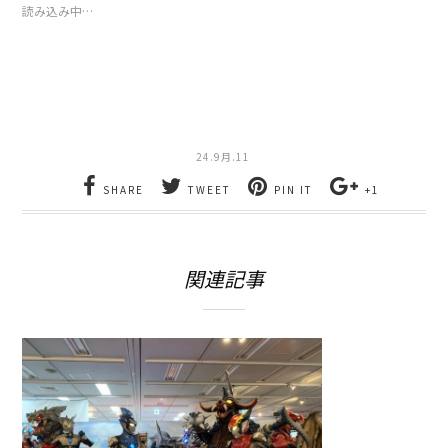
で
は
読み込み中…
共
ク
有
リ
(新
ッ
し
ク
い
し
ウ
て
ィ
く
ン
だ
ド
さ
ウ
い
で
(新
24.9月.11
開
し
き
い
ま
ウ
SHARE
TWEET
PIN IT
+1
す)
ィ
ン
ド
ウ
で
開
関連記事
き
ま
す)