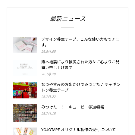
最新ニュース
デザイン養生テープ、こんな使い方もできま
す。
26.8月.05
熊本地震により被災された方々に心よりお見
舞い申し上げます
26.7月.29
なつやすみのお出かけでみつけた♪ チャギン
トン養生テープ
26.7月.22
みつけたー！ キューピー＠道頓堀
26.7月.15
YOJOTAPE オリジナル製作の受付について