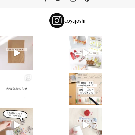
coyajoshi