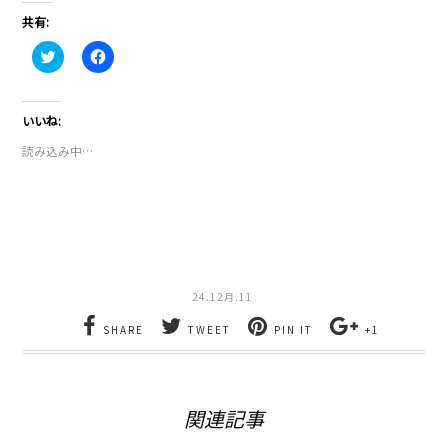
共有:
ク
Facebook
リ
で
ッ
共
ク
有
し
す
て
る
いいね:
Twitter
に
で
は
読み込み中…
共
ク
有
リ
(新
ッ
し
ク
い
し
ウ
て
ィ
く
ン
だ
ド
さ
ウ
い
で
(新
24.12月.11
開
し
き
い
ま
ウ
SHARE
TWEET
PIN IT
+1
す)
ィ
ン
ド
ウ
で
開
関連記事
き
ま
す)