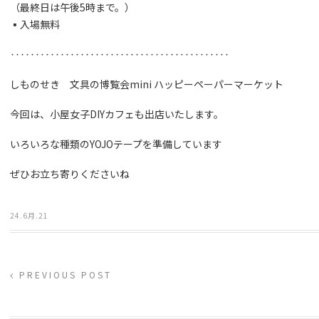
（最終日は午後5時まで。）
▪️入場無料
‥‥‥‥‥‥‥‥‥‥‥‥‥‥‥‥‥‥‥‥‥‥
しものせき 文具の博覧会mini ハッピーペーパーマーケット
今回は、小屋女子DIYカフェも出店いたします。
いろいろな種類のYOJOテープを準備しています
ぜひお立ち寄りくださいね
24.6月.21
PREVIOUS POST