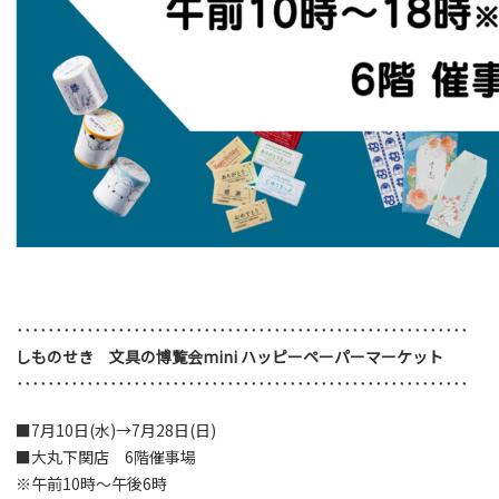
‥‥‥‥‥‥‥‥‥‥‥‥‥‥‥‥‥‥‥‥‥‥‥‥‥‥‥‥‥
しものせき 文具の博覧会mini ハッピーペーパーマーケット
‥‥‥‥‥‥‥‥‥‥‥‥‥‥‥‥‥‥‥‥‥‥‥‥‥‥‥‥‥
■7月10日(水)→7月28日(日)
■大丸下関店 6階催事場
※午前10時～午後6時