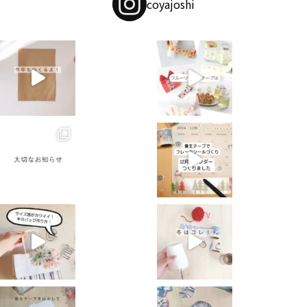
coyajoshi