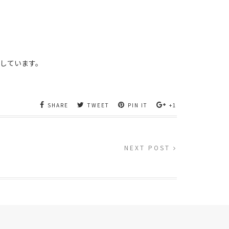
しています。
SHARE
TWEET
PIN IT
+1
NEXT POST