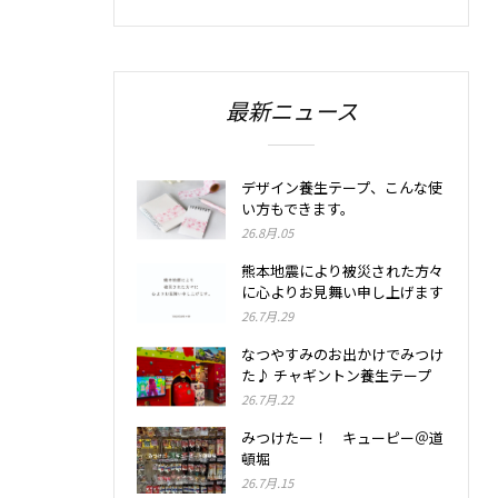
最新ニュース
デザイン養生テープ、こんな使
い方もできます。
26.8月.05
熊本地震により被災された方々
に心よりお見舞い申し上げます
26.7月.29
なつやすみのお出かけでみつけ
た♪ チャギントン養生テープ
26.7月.22
みつけたー！ キューピー＠道
頓堀
26.7月.15