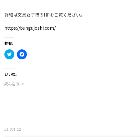
詳細は文具女子博のHPをご覧ください。
https://bungujoshi.com/
共有:
ク
Facebook
リ
で
ッ
共
ク
有
し
す
て
る
いいね:
Twitter
に
で
は
読み込み中…
共
ク
有
リ
(新
ッ
し
ク
い
し
ウ
て
ィ
く
ン
だ
ド
さ
ウ
い
で
(新
19.3月.22
開
し
き
い
ま
ウ