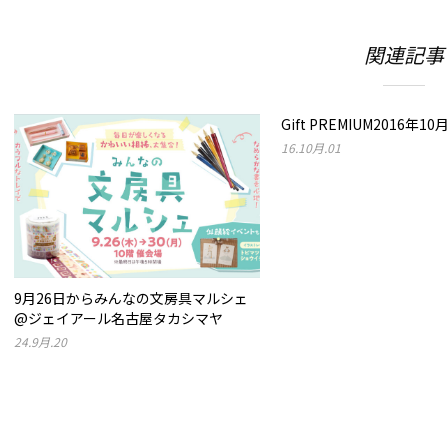
す)
ィ
ン
ド
ウ
関連記事
で
開
き
ま
す)
Gift PREMIUM2016年10
16.10月.01
9月26日からみんなの文房具マルシェ
@ジェイアール名古屋タカシマヤ
24.9月.20