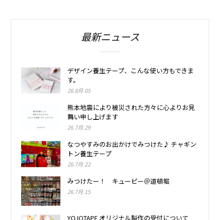
最新ニュース
デザイン養生テープ、こんな使い方もできま
す。
26.8月.05
熊本地震により被災された方々に心よりお見
舞い申し上げます
26.7月.29
なつやすみのお出かけでみつけた♪ チャギン
トン養生テープ
26.7月.22
みつけたー！ キューピー＠道頓堀
26.7月.15
YOJOTAPE オリジナル製作の受付について