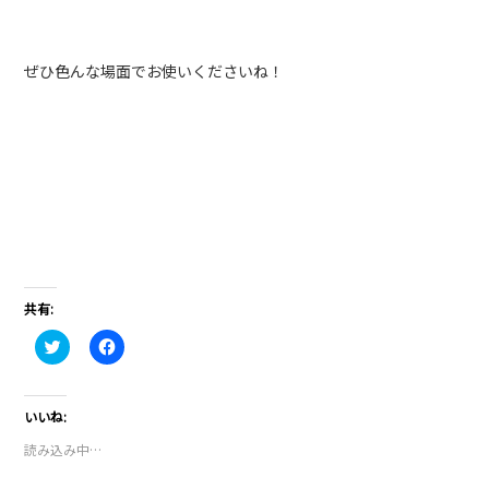
ぜひ色んな場面でお使いくださいね！
共有:
ク
Facebook
リ
で
ッ
共
ク
有
し
す
て
る
いいね:
Twitter
に
で
は
読み込み中…
共
ク
有
リ
(新
ッ