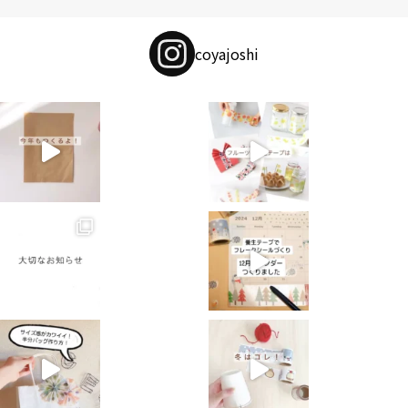
coyajoshi