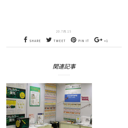
し
ク
い
し
ウ
て
ィ
く
ン
だ
ド
さ
ウ
い
で
(新
20.7月.15
開
し
き
い
ま
ウ
SHARE
TWEET
PIN IT
+1
す)
ィ
ン
ド
ウ
で
開
関連記事
き
ま
す)