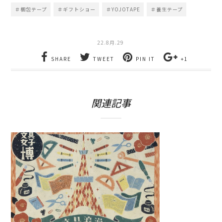
ウ
い
で
(新
＃梱包テープ
＃ギフトショー
＃YOJOTAPE
＃養生テープ
開
し
き
い
ま
ウ
す)
ィ
ン
22.8月.29
ド
ウ
SHARE
TWEET
PIN IT
+1
で
開
き
ま
す)
関連記事