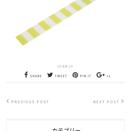
19.8月.19
SHARE
TWEET
PIN IT
+1
PREVIOUS POST
NEXT POST
カテゴリー