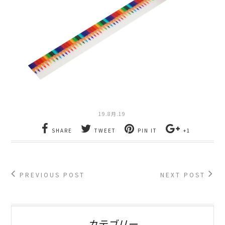
19.8月.19
SHARE
TWEET
PIN IT
+1
PREVIOUS POST
NEXT POST
カテゴリー