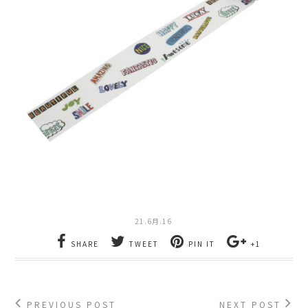
21.6月.16
SHARE
TWEET
PIN IT
+1
PREVIOUS POST
NEXT POST