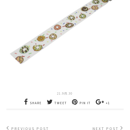
21.9月.30
SHARE
TWEET
PIN IT
+1
PREVIOUS POST
NEXT POST