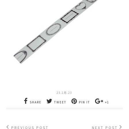
23.1月.23
SHARE
TWEET
PIN IT
+1
PREVIOUS POST
NEXT POST