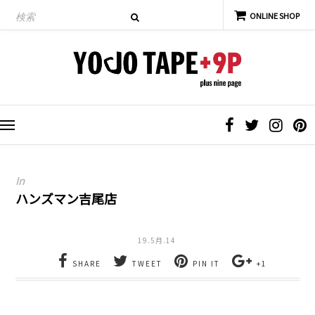
In
ハンズマン吉尾店
19.5月.14
SHARE
TWEET
PIN IT
+1