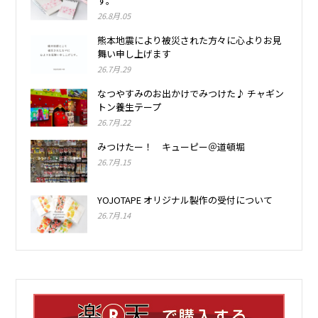
す。
26.8月.05
熊本地震により被災された方々に心よりお見
舞い申し上げます
26.7月.29
なつやすみのお出かけでみつけた♪ チャギン
トン養生テープ
26.7月.22
みつけたー！ キューピー＠道頓堀
26.7月.15
YOJOTAPE オリジナル製作の受付について
26.7月.14