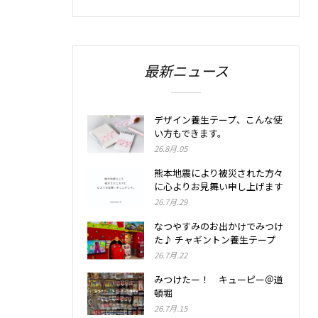
最新ニュース
デザイン養生テープ、こんな使
い方もできます。
26.8月.05
熊本地震により被災された方々
に心よりお見舞い申し上げます
26.7月.29
なつやすみのお出かけでみつけ
た♪ チャギントン養生テープ
26.7月.22
みつけたー！ キューピー＠道
頓堀
26.7月.15