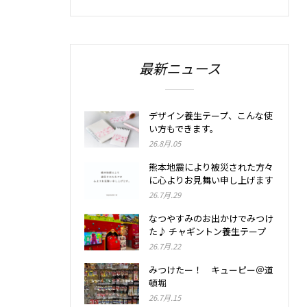
最新ニュース
デザイン養生テープ、こんな使
い方もできます。
26.8月.05
熊本地震により被災された方々
に心よりお見舞い申し上げます
26.7月.29
なつやすみのお出かけでみつけ
た♪ チャギントン養生テープ
26.7月.22
みつけたー！ キューピー＠道
頓堀
26.7月.15