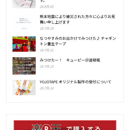
す。
26.8月.05
熊本地震により被災された方々に心よりお見
舞い申し上げます
26.7月.29
なつやすみのお出かけでみつけた♪ チャギン
トン養生テープ
26.7月.22
みつけたー！ キューピー＠道頓堀
26.7月.15
YOJOTAPE オリジナル製作の受付について
26.7月.14