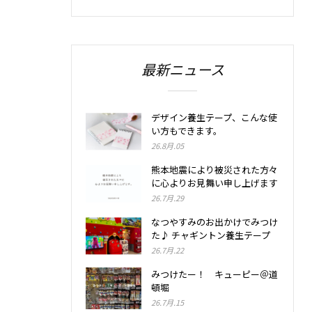
最新ニュース
デザイン養生テープ、こんな使
い方もできます。
26.8月.05
熊本地震により被災された方々
に心よりお見舞い申し上げます
26.7月.29
なつやすみのお出かけでみつけ
た♪ チャギントン養生テープ
26.7月.22
みつけたー！ キューピー＠道
頓堀
26.7月.15