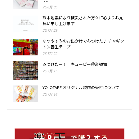
す。
26.8月.05
熊本地震により被災された方々に心よりお見
舞い申し上げます
26.7月.29
なつやすみのお出かけでみつけた♪ チャギン
トン養生テープ
26.7月.22
みつけたー！ キューピー＠道頓堀
26.7月.15
YOJOTAPE オリジナル製作の受付について
26.7月.14