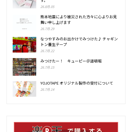
す。
26.8月.05
熊本地震により被災された方々に心よりお見
舞い申し上げます
26.7月.29
なつやすみのお出かけでみつけた♪ チャギン
トン養生テープ
26.7月.22
みつけたー！ キューピー＠道頓堀
26.7月.15
YOJOTAPE オリジナル製作の受付について
26.7月.14