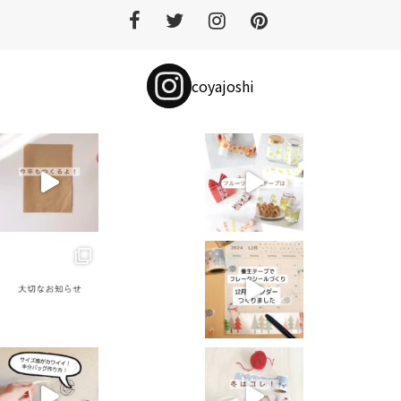
coyajoshi