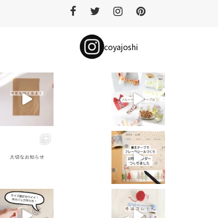
coyajoshi