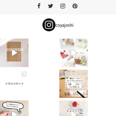
coyajoshi