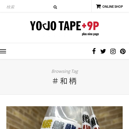
Browsing Tag
＃和柄