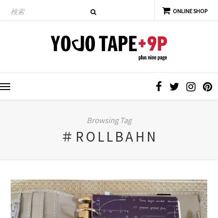
Browsing Tag
＃ROLLBAHN