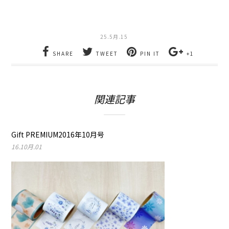
ィ
く
ン
だ
ド
さ
ウ
い
で
(新
25.5月.15
開
し
き
い
ま
ウ
SHARE
TWEET
PIN IT
+1
す)
ィ
ン
ド
ウ
で
開
関連記事
き
ま
す)
Gift PREMIUM2016年10月号
16.10月.01