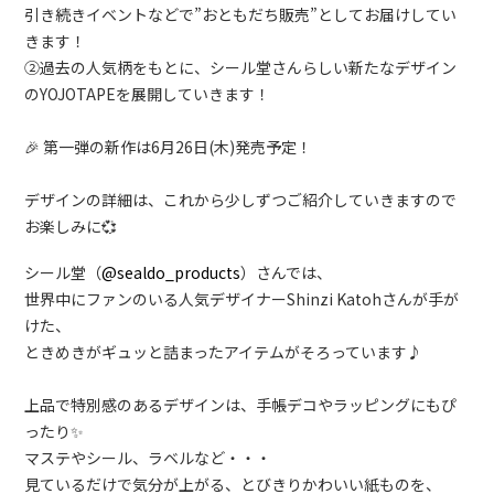
引き続きイベントなどで”おともだち販売”としてお届けしてい
きます！
②過去の人気柄をもとに、シール堂さんらしい新たなデザイン
のYOJOTAPEを展開していきます！
🎉 第一弾の新作は6月26日(木)発売予定！
デザインの詳細は、これから少しずつご紹介していきますので
お楽しみに💞
シール堂（
@sealdo_products
）さんでは、
世界中にファンのいる人気デザイナーShinzi Katohさんが手が
けた、
ときめきがギュッと詰まったアイテムがそろっています♪
上品で特別感のあるデザインは、手帳デコやラッピングにもぴ
ったり✨
マステやシール、ラベルなど・・・
見ているだけで気分が上がる、とびきりかわいい紙ものを、