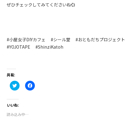
ぜひチェックしてみてくださいね💞
#小屋女子DIYカフェ #シール堂 #おともだちプロジェクト
#YOJOTAPE #ShinziKatoh
共有:
ク
Facebook
リ
で
ッ
共
ク
有
し
す
て
る
いいね:
Twitter
に
で
は
読み込み中…
共
ク
有
リ
(新
ッ
し
ク
い
し
ウ
て