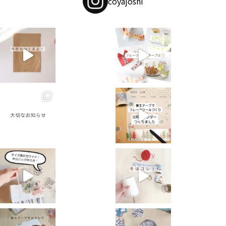
coyajoshi