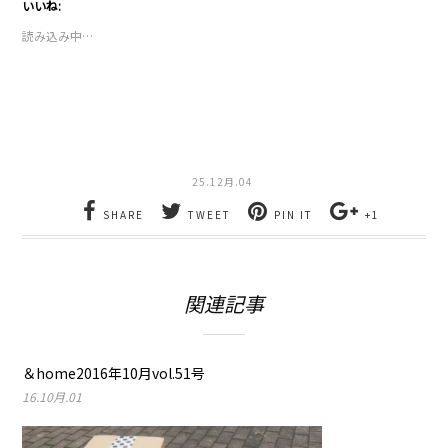
て
る
いいね:
Twitter
に
で
は
読み込み中…
共
ク
有
リ
(新
ッ
し
ク
い
し
ウ
て
ィ
く
ン
だ
ド
さ
ウ
い
で
(新
25.12月.04
開
し
き
い
ま
ウ
SHARE
TWEET
PIN IT
+1
す)
ィ
ン
ド
ウ
で
開
関連記事
き
ま
す)
＆home2016年10月vol.51号
16.10月.01