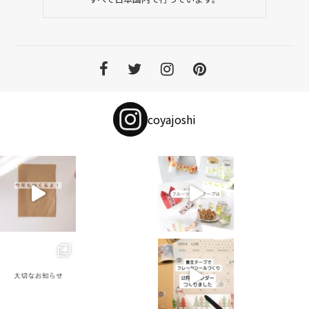
coyajoshi