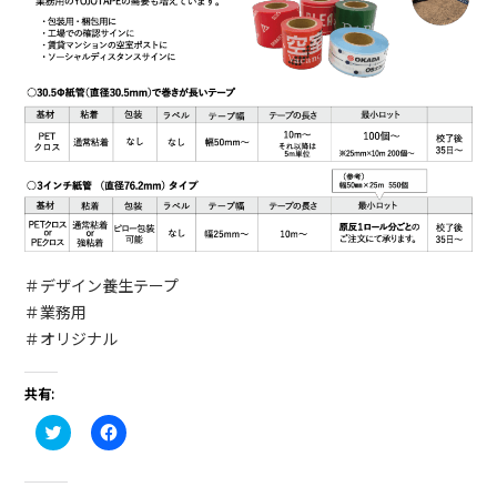
＃デザイン養生テープ
＃業務用
＃オリジナル
共有:
ク
Facebook
リ
で
ッ
共
ク
有
し
す