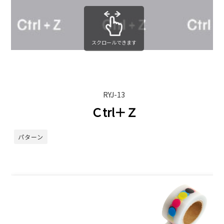
スクロールできます
RYJ-13
Ｃtrl＋Ｚ
パターン