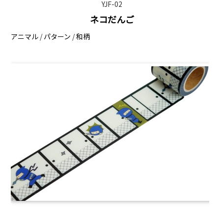
YJF-02
ネコだんご
アニマル
/
パターン
/
和柄