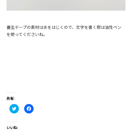
養生テープの素材は水をはじくので、文字を書く際は油性ペン
を使ってくださいね。
共有:
ク
Facebook
リ
で
ッ
共
ク
有
し
す
て
る
いいね:
Twitter
に