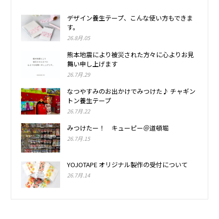
デザイン養生テープ、こんな使い方もできま
す。
26.8月.05
熊本地震により被災された方々に心よりお見
舞い申し上げます
26.7月.29
なつやすみのお出かけでみつけた♪ チャギン
トン養生テープ
26.7月.22
みつけたー！ キューピー＠道頓堀
26.7月.15
YOJOTAPE オリジナル製作の受付について
26.7月.14