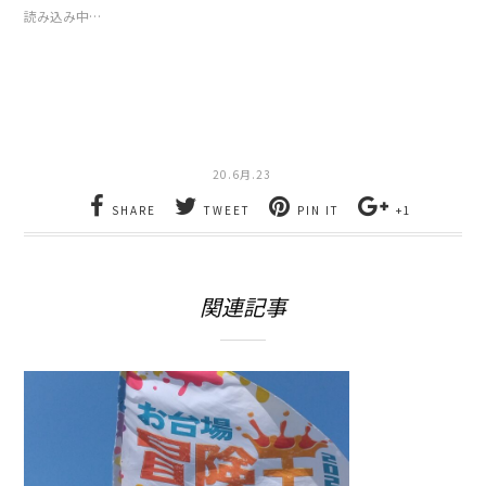
で
は
読み込み中…
共
ク
有
リ
(新
ッ
し
ク
い
し
ウ
て
ィ
く
ン
だ
ド
さ
ウ
い
で
(新
20.6月.23
開
し
き
い
ま
ウ
SHARE
TWEET
PIN IT
+1
す)
ィ
ン
ド
ウ
で
開
関連記事
き
ま
す)