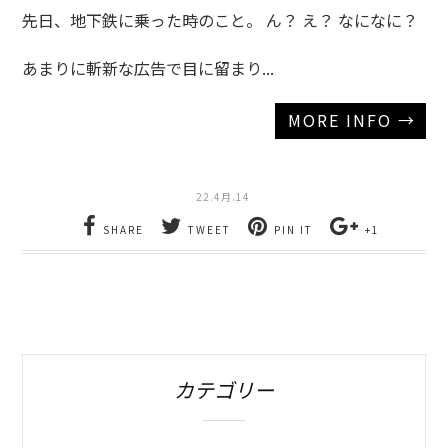
先日、地下鉄に乗った時のこと。 ん？ え？ なになに？
あまりに斬新な広告で目に留まり...
MORE INFO →
22.4月.14
SHARE
TWEET
PIN IT
+1
カテゴリー