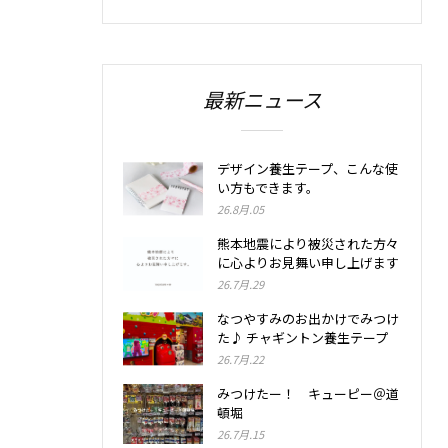
最新ニュース
デザイン養生テープ、こんな使
い方もできます。
26.8月.05
熊本地震により被災された方々
に心よりお見舞い申し上げます
26.7月.29
なつやすみのお出かけでみつけ
た♪ チャギントン養生テープ
26.7月.22
みつけたー！ キューピー＠道
頓堀
26.7月.15